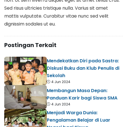
non. Ut sem viverra aliquet eget sit amet tellus cras.
Sed risus ultricies tristique nulla. Varius sit amet
mattis vulputate. Curabitur vitae nunc sed velit
dignissim sodales ut eu.
Postingan Terkait
Mendekatkan Diri pada Sastra:
Diskusi Buku dan Klub Penulis di
Sekolah
4 Jun 2024
Membangun Masa Depan:
Panduan Karir bagi Siswa SMA
4 Jun 2024
Menjadi Warga Dunia:
Pengalaman Belajar di Luar